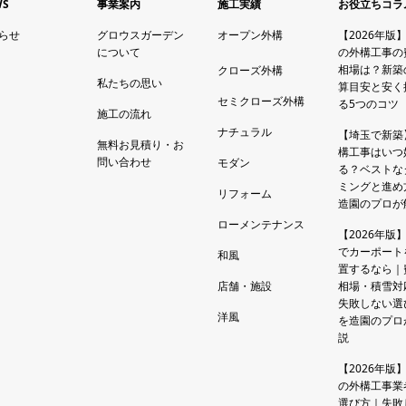
WS
事業案内
施工実績
お役立ちコラ
らせ
グロウスガーデン
オープン外構
【2026年版
について
の外構工事の
相場は？新築
クローズ外構
私たちの思い
算目安と安く
セミクローズ外構
る5つのコツ
施工の流れ
ナチュラル
【埼玉で新築
無料お見積り・お
構工事はいつ
問い合わせ
モダン
る？ベストな
ミングと進め
リフォーム
造園のプロが
ローメンテナンス
【2026年版
でカーポート
和風
置するなら｜
店舗・施設
相場・積雪対
失敗しない選
洋風
を造園のプロ
説
【2026年版
の外構工事業
選び方｜失敗