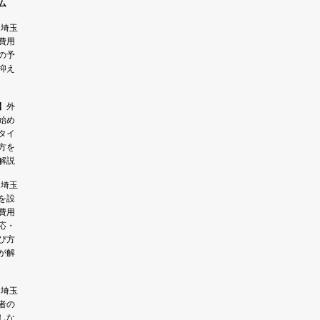
ム
】埼玉
費用
の予
抑え
】外
始め
タイ
方を
解説
】埼玉
を設
費用
応・
び方
が解
】埼玉
者の
しな