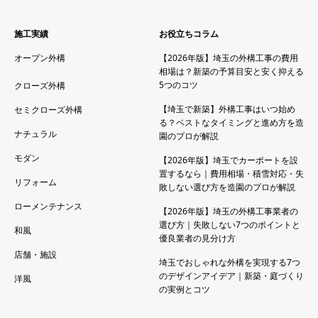
施工実績
お役立ちコラム
オープン外構
【2026年版】埼玉の外構工事の費用
相場は？新築の予算目安と安く抑える
5つのコツ
クローズ外構
【埼玉で新築】外構工事はいつ始め
セミクローズ外構
る？ベストなタイミングと進め方を造
ナチュラル
園のプロが解説
モダン
【2026年版】埼玉でカーポートを設
置するなら｜費用相場・積雪対応・失
リフォーム
敗しない選び方を造園のプロが解説
ローメンテナンス
【2026年版】埼玉の外構工事業者の
選び方｜失敗しない7つのポイントと
和風
優良業者の見分け方
店舗・施設
埼玉でおしゃれな外構を実現する7つ
のデザインアイデア｜新築・庭づくり
洋風
の実例とコツ