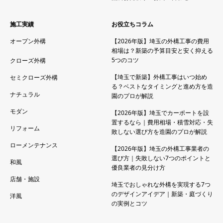
施工実績
お役立ちコラム
オープン外構
【2026年版】埼玉の外構工事の費用
相場は？新築の予算目安と安く抑える
5つのコツ
クローズ外構
【埼玉で新築】外構工事はいつ始め
セミクローズ外構
る？ベストなタイミングと進め方を造
ナチュラル
園のプロが解説
モダン
【2026年版】埼玉でカーポートを設
置するなら｜費用相場・積雪対応・失
リフォーム
敗しない選び方を造園のプロが解説
ローメンテナンス
【2026年版】埼玉の外構工事業者の
選び方｜失敗しない7つのポイントと
和風
優良業者の見分け方
店舗・施設
埼玉でおしゃれな外構を実現する7つ
のデザインアイデア｜新築・庭づくり
洋風
の実例とコツ