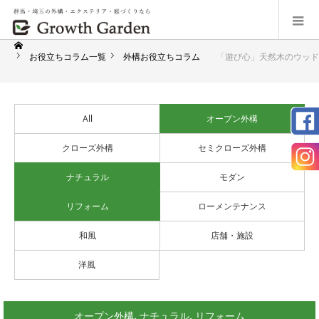
お役立ちコラム一覧
外構お役立ちコラム
「遊び心」天然木のウッド
All
オープン外構
クローズ外構
セミクローズ外構
ナチュラル
モダン
リフォーム
ローメンテナンス
和風
店舗・施設
洋風
オープン外構
,
ナチュラル
,
リフォーム