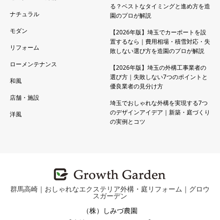
る？ベストなタイミングと進め方を造
ナチュラル
園のプロが解説
モダン
【2026年版】埼玉でカーポートを設
置するなら｜費用相場・積雪対応・失
リフォーム
敗しない選び方を造園のプロが解説
ローメンテナンス
【2026年版】埼玉の外構工事業者の
選び方｜失敗しない7つのポイントと
和風
優良業者の見分け方
店舗・施設
埼玉でおしゃれな外構を実現する7つ
のデザインアイデア｜新築・庭づくり
洋風
の実例とコツ
群馬高崎｜おしゃれなエクステリア外構・庭リフォーム｜グロウ
スガーデン
（株）しみづ農園