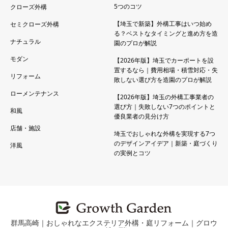
5つのコツ
クローズ外構
【埼玉で新築】外構工事はいつ始め
セミクローズ外構
る？ベストなタイミングと進め方を造
ナチュラル
園のプロが解説
モダン
【2026年版】埼玉でカーポートを設
置するなら｜費用相場・積雪対応・失
リフォーム
敗しない選び方を造園のプロが解説
ローメンテナンス
【2026年版】埼玉の外構工事業者の
選び方｜失敗しない7つのポイントと
和風
優良業者の見分け方
店舗・施設
埼玉でおしゃれな外構を実現する7つ
のデザインアイデア｜新築・庭づくり
洋風
の実例とコツ
群馬高崎｜おしゃれなエクステリア外構・庭リフォーム｜グロウ