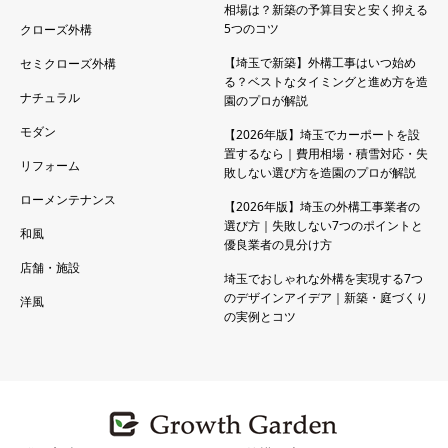
相場は？新築の予算目安と安く抑える
5つのコツ
クローズ外構
【埼玉で新築】外構工事はいつ始め
セミクローズ外構
る？ベストなタイミングと進め方を造
ナチュラル
園のプロが解説
モダン
【2026年版】埼玉でカーポートを設
置するなら｜費用相場・積雪対応・失
リフォーム
敗しない選び方を造園のプロが解説
ローメンテナンス
【2026年版】埼玉の外構工事業者の
選び方｜失敗しない7つのポイントと
和風
優良業者の見分け方
店舗・施設
埼玉でおしゃれな外構を実現する7つ
のデザインアイデア｜新築・庭づくり
洋風
の実例とコツ