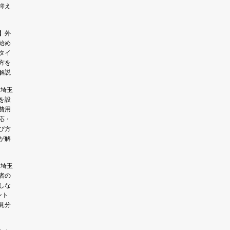
抑え
】外
始め
タイ
方を
解説
】埼玉
を設
費用
応・
び方
が解
】埼玉
者の
しな
ント
見分