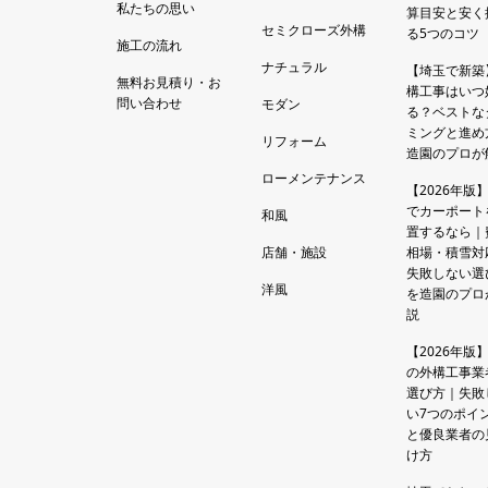
私たちの思い
算目安と安く
セミクローズ外構
る5つのコツ
施工の流れ
ナチュラル
【埼玉で新築
無料お見積り・お
構工事はいつ
問い合わせ
モダン
る？ベストな
ミングと進め
リフォーム
造園のプロが
ローメンテナンス
【2026年版
でカーポート
和風
置するなら｜
店舗・施設
相場・積雪対
失敗しない選
洋風
を造園のプロ
説
【2026年版
の外構工事業
選び方｜失敗
い7つのポイ
と優良業者の
け方