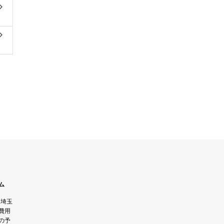
ム
】埼玉
費用
の予