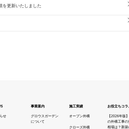
績を更新いたしました
WS
事業案内
施工実績
お役立ちコラ
らせ
グロウスガーデン
オープン外構
【2026年版
について
の外構工事の
相場は？新築
クローズ外構