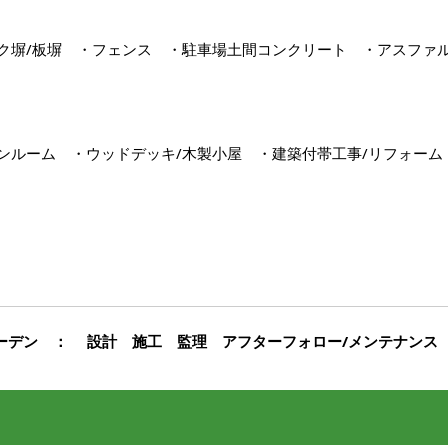
ック塀/板塀 ・フェンス ・駐車場土間コンクリート ・アスファ
デンルーム ・ウッドデッキ/木製小屋 ・建築付帯工事/リフォ
ガーデン ： 設計 施工 監理 アフターフォロー/メンテナンス